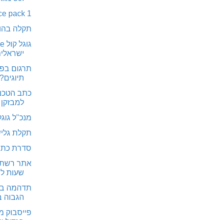
service pack 1 ל
תקלה בהוט
ישראלים,
תרגום בפי
תיוגים? 
למבזקן
מנכ"ל גוג
תקלת גליש
סדרת כתבו
אתר רשת מ
שעות ל
תדהמה באי
הגבוה ב
פייסבוק מ