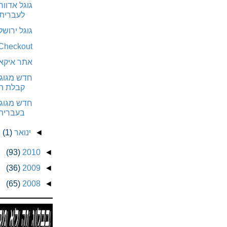
גוגל אדוו
לעברית
גוגל ירושלים
Google Checkout
אתר איקא
חדש מגוג
קבלת הכ
חדש מגוגל
בעברית ל
◄
ינואר
(1)
(93)
2010
◄
(36)
2009
◄
(65)
2008
◄