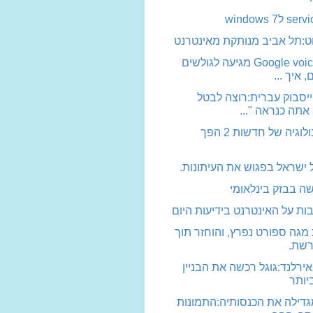
windows 7
:תל אביב מנותקת מאינטרנט
גוגל קול Google voice מגיעה לגולשים
 איך ...
יסבוק עברית:רוצה לבטל
אתה כנראה "...
כתב הטכנולוגיה של חדשות 2 הפך
ל ישראל בפגוש את העיתונות.
ה בבזק בינלאומי
ת על האינטרנט בידיעות היום
גה ספורט נפרץ, והוחזר תוך
רשת.
רלנד:גוגל רכשה את הבניין
יותר
גדילה את הכנסותיה:התמונות