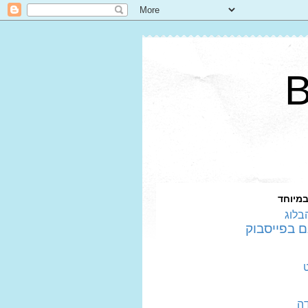
במיוחד
בלוג
דה