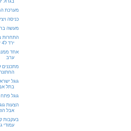
בגדול יו
מערכת התו
כניסה ויצ
מעשה בחמי
התחרות בין
ירד לpr 4 במקו...
אחד ממנהג
ערב
מתכננים ל
החתונה 
גוגל ישרא
בתל אב
גוגל פתח 
הצעות גוג
אבל הוא
בעקבות קנ
עמודי ג