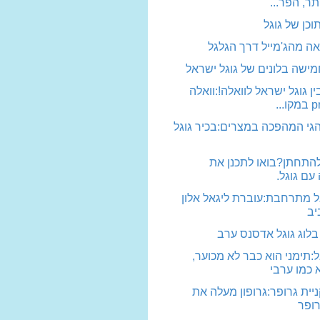
תר, הפר...
כן של גוגל
יאה מהג'מייל דרך הגלגל
שה בלונים של גוגל ישראל
 גוגל ישראל לוואלה!:וואלה
י המהפכה במצרים:בכיר גוגל
התחתן?בואו לתכנן את
עם גוגל.
ל מתרחבת:עוברת ליגאל אלון
יב
בלוג גוגל אדסנס ערב
ל:תימני הוא כבר לא מכוער,
 כמו ערבי
יית גרופר:גרופון מעלה את
רופר