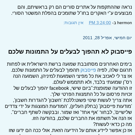
נראה שההתקפות על אתרים סורים הם רק בראשיתם, והם
מבוצעים ע"י האקרים בחו"ל שתומכים בהפלת המשטר הסורי.
hermon
ב-
3:24:00 PM
אין תגובות:
יום חמישי, אפריל 28, 2011
פייסבוק לא תהפוך לבעלים על התמונות שלכם
בימים האחרונים מסתובבת שמועה ברשת הישראלית או לפחות
תרגום שלה, לפיה
פייסבוק
תהפוך לבעלים על התמונות שלכם.
אז צר לי לאכזב את כל מפיצי השמועות למיניהן, השמועה הנה
רס"ן שמועתי בלבד, ולא תתממש לעולם.
זו ההודעה שמופצת:"ביום שישי, facebook יהפוך לבעלים של
זכויות פרסום על כל התמנוות הפרטי שלך.
אתה צריך לעשות שינוי פשוט:ללכת 'חשבון' ל'הגדרות חשבון',
'מודעות פייסבוק' (בחלק העליון), 'המודעות המוצגות על ידי צדדים
שלישיים', לבחור 'אף אחד' ואז שמור. ובבקשה לשתף חברים".
אז הנה אל תשתפו את החברים שלכם, בהודעה הזו.
מה כן כדאי לעשות?
אז כן אפשר ליידע אותם על הידיעה הזאת. אולי ככה הם ידעו שזו