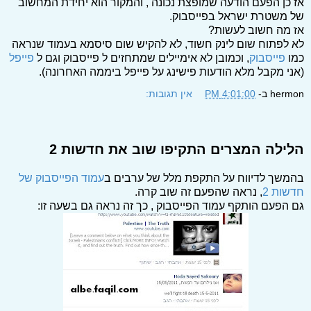
אז כן הפעם הודעה שמופצת נכונה , והמקור הוא יחידת המחשוב
של משטרת ישראל בפייסבוק.
אז מה חשוב לעשות?
לא לפתוח שום לינק חשוד, לא להקיש שום סיסמא בעמוד שנראה
כמו
פייסבוק
, וכמובן לא אימיילים שמתחזים ל פייסבוק וגם ל
פייפל
(אני מקבל מלא הודעות פישינג על פייפל ביממה האחרונה).
hermon
ב-
4:01:00 PM
אין תגובות:
הלילה המצרים התקיפו שוב את חדשות 2
בהמשך לדיווח על התקפת מלל של ערבים ב
עמוד הפייסבוק של
חדשות 2
, נראה שהפעם זה שוב קרה.
גם הפעם הותקף עמוד הפייסבוק , כך זה נראה גם בשעה זו: