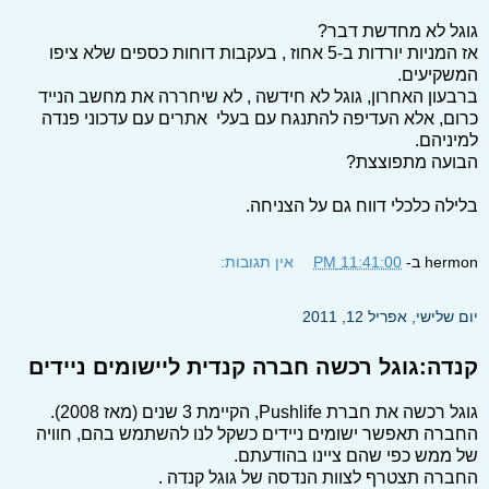
גוגל לא מחדשת דבר?
אז המניות יורדות ב-5 אחוז , בעקבות דוחות כספים שלא ציפו
המשקיעים.
ברבעון האחרון, גוגל לא חידשה , לא שיחררה את מחשב הנייד
כרום, אלא העדיפה להתנגח עם בעלי אתרים עם עדכוני פנדה
למיניהם.
הבועה מתפוצצת?
בלילה כלכלי דווח גם על הצניחה.
hermon
ב-
11:41:00 PM
אין תגובות:
יום שלישי, אפריל 12, 2011
קנדה:גוגל רכשה חברה קנדית ליישומים ניידים
גוגל רכשה את חברת Pushlife, הקיימת 3 שנים (מאז 2008).
החברה תאפשר ישומים ניידים כשקל לנו להשתמש בהם, חוויה
של ממש כפי שהם ציינו בהודעתם.
החברה תצטרף לצוות הנדסה של גוגל קנדה .