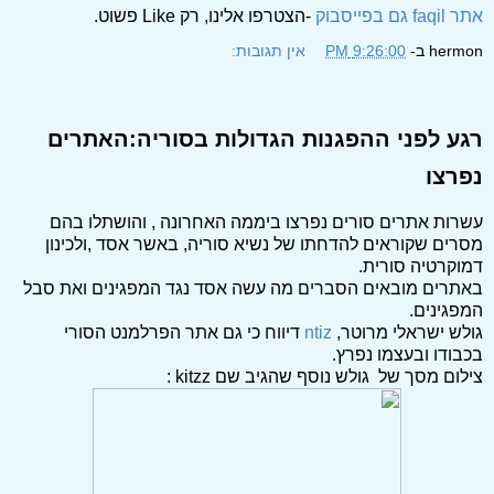
אתר faqil גם בפייסבוק
-הצטרפו אלינו, רק Like פשוט.
hermon
ב-
9:26:00 PM
אין תגובות:
רגע לפני ההפגנות הגדולות בסוריה:האתרים
נפרצו
עשרות אתרים סורים נפרצו ביממה האחרונה , והושתלו בהם
מסרים שקוראים להדחתו של נשיא סוריה, באשר אסד ,ולכינון
דמוקרטיה סורית.
באתרים מובאים הסברים מה עשה אסד נגד המפגינים ואת סבל
המפגינים.
גולש ישראלי מרוטר,
ntiz
דיווח כי גם אתר הפרלמנט הסורי
בכבודו ובעצמו נפרץ.
צילום מסך של גולש נוסף שהגיב שם kitzz :