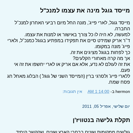
מייסד גוגל מינה את עצמו למנכ"ל
מייסד גוגל, לארי פייג', מונה החל מיום רביעי האחרון למנכ"ל
החברה.
למעשה, לא היה לו כל צורך באישור או למנות את עצמו.
ד"ר אריק שמידט סיים את תפקידו במפתיע בגוגל כמנכ"ל, ולארי
פייג' מונה במקומו.
כך לפחות בגוגל מציגים את זה.
אך מה קרה מאחורי הקלעים?
את זה לעולם לא נדע, אלא אם אריק או לארי יחשפו את זה אי
פעם.
ללארי פייג' ולסרגי ברין (המייסד השני של גוגל ) הבלוג מאחל חג
פסח שמח.
hermon
ב-
1:14:00 AM
אין תגובות:
יום שלישי, אפריל 05, 2011
תקלת גלישה בנטוויז'ן
גולשים ממקומות שונים ברחבי הארץ שונים ,שהקשר היחיד