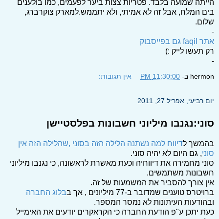
הייתה שמועה בלבד. פטריות צצות ביער לפעמים, כמו בולענים
בים המלח, אבל זה לא אמיתי, ולא יתממש.למארק צוקרברג,
שלום.
-
אתר faqil גם בפייסבוק
רק תעשו לייק :)
-
hermon
ב-
11:30:00 PM
אין תגובות:
יום רביעי, אפריל 27, 2011
סוני:נגנבו מיליוני חשבונות בפלסטיישן
בהמשך ל
דיווח למה נשתנה הלילה הזה בסוני ,שהלילה הזה אין
סוני
, גם היום לא יהיה סוני.
סוני מחמירה את דיווחיה וכעת מאשרת לראשונה, כי נגנבו מיליוני
חשבונות משתמשים.
אין צורך להסביר את המשמעות של זה.
ברויטרס טוענים שמדובר ב-77 מיליונים , אך ב
בלוג החברה
ובהודעות העיתונות לא נמסר המספר.
כעת יתכן ע"פ הודעת החברה כי הקראקרים יודעים את האימייל