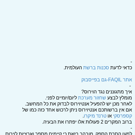
-
כדאי לדעת
סכנות ברשת
העולמית.
אתר FAQIL-גם בפייסבוק
-
איך מתגוננים נגד הוירוס?
מומלץ לבצע
שחזור מערכת
ליום/יומיים לפני.
לאחר מכן יש להפעיל אנטיוירוס לבדוק את כל המחשב.
אם אין ברשותכם אנטיוירוס ניתן לרכוש אחד כזה כמו של
קספרסקי
או
טרנד מיקרו
.
ברוב המקרים 2 פעולות אלו יפתרו את הבעיה.
-
למען הסרת הספק, מובהר בזאת כי קיימים מספר וארציות לוירוס ,