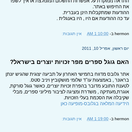
התראה ממוקדת על אפשרות התשלום המומלצת או איך לשפר
את החיפוש באתר.
ההודעות שמתקבלות הינן בעברית.
עד כה ההודעות אם היו , היו באנגלית .
hermon
ב-
1:10:00 AM
אין תגובות:
יום ראשון, אפריל 10, 2011
האם גוגל ספרים מפר זכויות יוצרים בישראל?
אתר גלובס מדווח בחמישי האחרון על תביעה יצוגית שהגיש יונתן
בראונר , באמצעות עו"ד שלומי מושקוביץ ויניב סטס.
לטענת התובע מדובר בהפרת זכויות יוצרים, כאשר גוגל סורקת,
אוגרת,מעתיקה , משדרת ומציגה לציבור מיליוני ספרים, מבלי
שקיבלה את הסכמת בעלי הזכויות.
הידיעה המלאה בגלובס-מופיעה כאן
hermon
ב-
1:19:00 AM
אין תגובות: