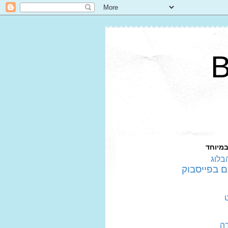
במיוחד
בלוג
דה