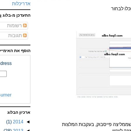
אדריכלות
כלו לבחור
התעדכן מ-בלוג faq
רשומות
תגובות
הוסף את האימייל
dress:
urner
ארכיון הבלוג
(1)
2014
◄
שממליצה פייסבוק, בעקבות המלצות
ה לעניין.
◄
2013
(28)