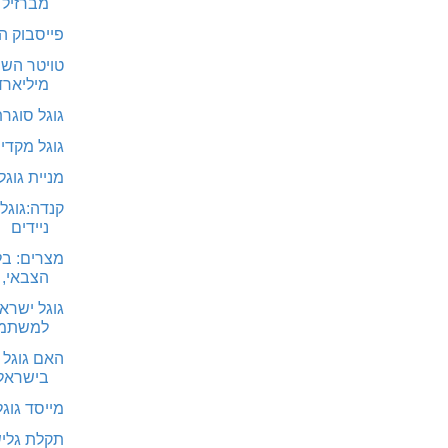
מברזיל
פייסבוק ה
מיליארד
גוגל סוגרת 
גוגל מקדיש
מניית גוגל
קנדה:גוגל
ניידים
מצרים: בל
הצבאי, 
גוגל ישר
למשתמשי
האם גוגל 
בישראל
מייסד גוג
תקלת גלישה