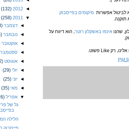
(132)
2012
◄
 לביטול אפשרות
מיקומים בפייסבוק
(258)
2011
▼
 תוקנה.
◄
דצמבר
3)
ן, שהנו
אינפו באשקלון רוטר
, הוא דיווח על
◄
נובמבר
)
ק.
◄
אוקטובר
)
 רק Like פשוט.
◄
ספטמבר
9
◄
אוגוסט
2)
◄
יולי
(29)
◄
יוני
(25)
◄
מאי
(35)
▼
אפריל
26)
גל של פר
בפייסבו
הלילה המצ
פייסבוק ח