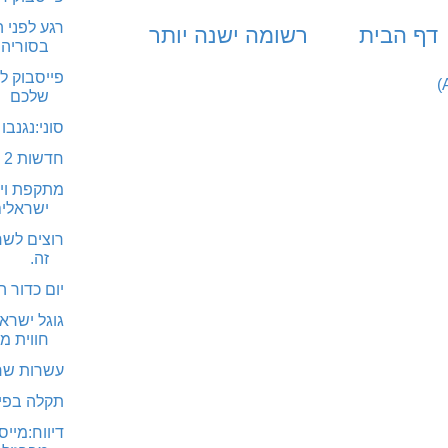
רגע לפני 
דף הבית
רשומה ישנה יותר
בסוריה:
פייסבוק ל
שלכם
סוני:נגנבו
חדשות 2 הותקפו בפייסבוק
מתקפת ויר
ישראלים
זה.
יום כדור ה
גוגל ישר
חווית 
עשרות שרת
תקלה בפיי
דיווח:מייס