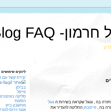
ון- Blog FAQ
מדע
לינקים שימושים 
יצירת קשר עם ה
ים
בבילון
פייפל
סליקה באינטרנט
הסעות
חזרה בה , וגוגל שקראה בשירות ה
גוגל
מחשבון ביוץ
זרה בה ,
פייסבוק
החליטה להגדיר את
אנטי וירוס להור