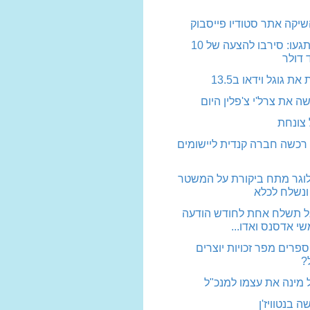
שיקה אתר סטודיו פייסבוק
טויטר השתגעו: סירבו להצעה של 10
 דולר
את גוגל וידאו ב13.5
ה את צרל'י צ'פלין היום
 צונחת
 רכשה חברה קנדית ליישומים
וגר מתח ביקורת על המשטר
ונשלח לכלא
אל תשלח אחת לחודש הודעה
 אדסנס ואדו...
ספרים מפר זכויות יוצרים
?
ל מינה את עצמו למנכ"ל
 בנטוויז'ן