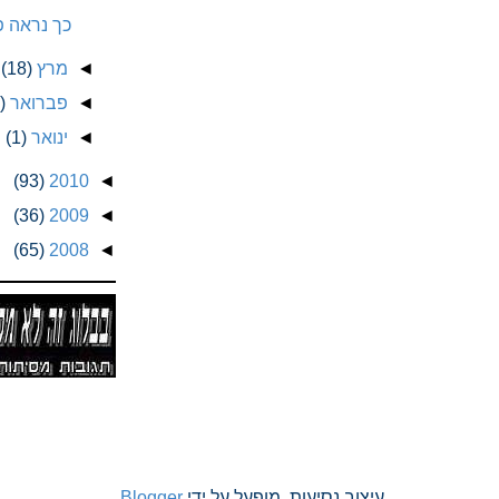
כך נראה פיש
◄
מרץ
(18)
◄
פברואר
)
◄
ינואר
(1)
(93)
2010
◄
(36)
2009
◄
(65)
2008
◄
עיצוב נסיעות. מופעל על ידי
Blogger
.