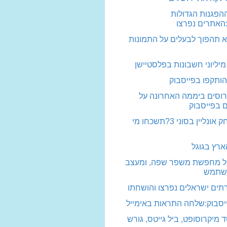
ההפגנות הגדולות
האתרים נפרצו
א תהפוך לבעלים על התמונות
 מיליוני חשבונות בפלסטיישן
וסים ביממה האחרונה על
 בפייסבוק
רוצים לשחק אונליין בסוני 3?תשכחו מי
ארץ בגוגל
אל מחפשת משפר שפה, ומעצב
משתמש
ים ישראלים נפרצו והושחתו
סבוק:שלחה התראות באימייל
ד מיקרוסופט, ביל גייטס, גורש