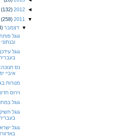
(132)
2012
◄
(258)
2011
▼
▼
דצמבר
3)
גוגל פותח
ובנתוני 
גוגל עידכ
בעברית:
נס חנוכה:
איביי יפ
מנורות בג
וירוס חדש
גוגל במחו
גוגל תשיק
בעברית?
גוגל ישרא
באדוורדס