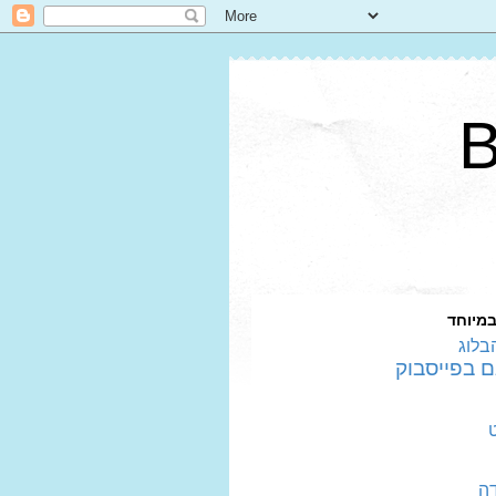
במיוחד
בלוג
דה