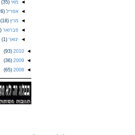
◄
מאי
(35)
◄
אפריל
26)
◄
מרץ
(18)
◄
פברואר
)
◄
ינואר
(1)
(93)
2010
◄
(36)
2009
◄
(65)
2008
◄