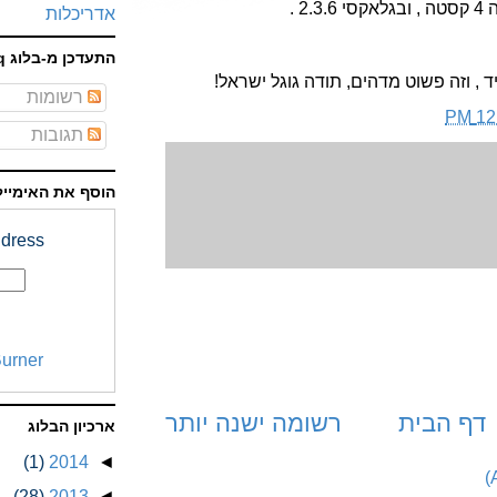
2 .
אדריכלות
התעדכן מ-בלוג faq
, וזה פשוט מדהים, תודה גוגל ישראל!
רשומות
12:
תגובות
הוסף את האימייל
dress:
urner
דף הבית
רשומה ישנה יותר
ארכיון הבלוג
(1)
2014
◄
(28)
2013
◄