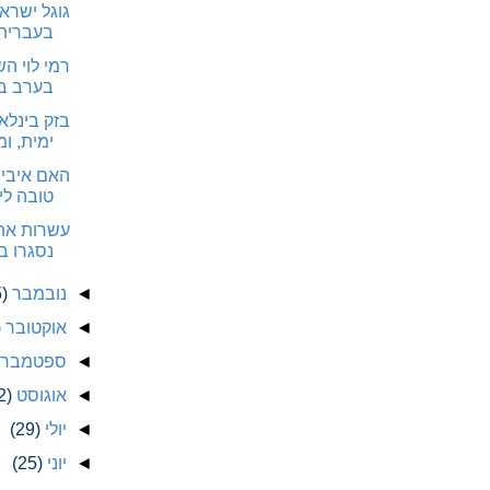
גוגל ישראל
בעברית
רמי לוי ה
בערב ב
בזק בינלא
ימית, ומזמי
האם איביי
טובה לי
עשרות אתר
נסגרו ב
◄
נובמבר
)
◄
אוקטובר
)
◄
ספטמבר
◄
אוגוסט
2)
◄
יולי
(29)
◄
יוני
(25)