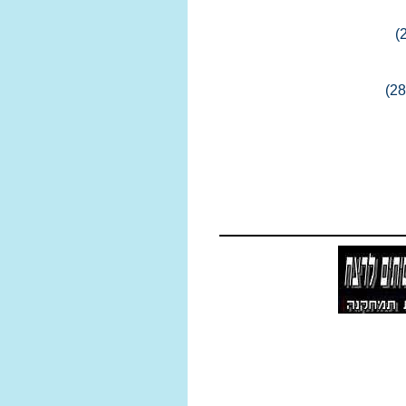
(
(28