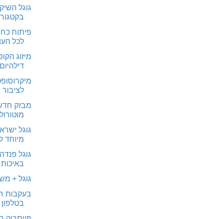
גוגל השיק
בקטגוריות 
פיתוח כחו
לכל העו
דילהיום,
לציבור 
מבזק חדשו
מוטורולה ility
גוגל ישרא
מיוחד ל
גוגל פנדה
באיכות 
גוגל + מש
בעקבות חוק
בטלפון
פייסבוק ח