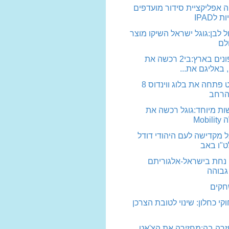
ה אפליקציית סידור מועדפים
לIPAD
ל לבן:גוגל ישראל השיקו מוצר
לם
מיזוג הקופונים בארץ:בי2 רכשה את
 באליגם את...
מיקרוסופט פתחה את בלוג ווינדוס 8
הרחב
ת מיוחד:גוגל רכשה את
Mob
ל מקדישה לעם היהודי דודל
ט"ו באב
 נחת בישראל-אלגוריתם
גבוהה
חקים
י כחלון: שינוי לטובת הצרכן
זרה בה:מחזירה את הצ'אט