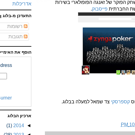
חק הפוקר של זאנגה הפופולארי בשירות
אדריכלות
רשת החברתית
פייסבוק
.
התעדכן מ-בלוג faq
רשומות
תגובות
הוסף את האימייל
dress:
urner
וס
קספרסקי
צד שמאל למעלה בבלוג.
ארכיון הבלוג
10:
(1)
2014
◄
(28)
2013
◄