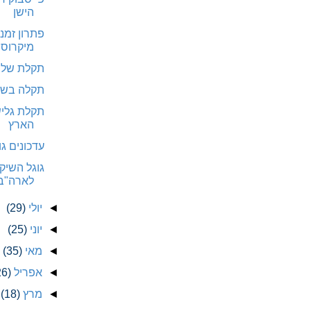
הישן
מיקרוסו
תקלת שליחת
תקלה בשירות Hotmail של
תקלת גליש
הארץ
עדכונים גו
לארה"ב 
◄
יולי
(29)
◄
יוני
(25)
◄
מאי
(35)
◄
אפריל
26)
◄
מרץ
(18)