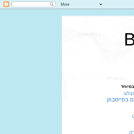
במיוחד
בלוג
דה