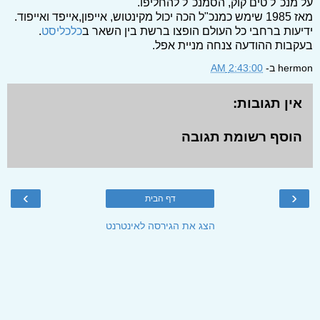
על מנכ"ל טים קוק, הסמנכ"ל להחליפו.
מאז 1985 שימש כמנכ"ל הכה יכול מקינטוש, אייפון,אייפד ואייפוד.
ידיעות ברחבי כל העולם הופצו ברשת בין השאר ב
כלכליסט
.
בעקבות ההודעה צנחה מניית אפל.
hermon
ב-
2:43:00 AM
אין תגובות:
הוסף רשומת תגובה
›
‹
דף הבית
הצג את הגירסה לאינטרנט